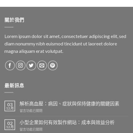
關於我們
Lorem ipsum dolor sit amet, consectetuer adipiscing elit, sed
diam nonummy nibh euismod tincidunt ut laoreet dolore
magna aliquam erat volutpat.
最新訊息
解析高血壓：病因、症狀與保持健康的關鍵因素
03
12 月
在
留言功能已關閉
〈解
析
小型企業如何有效製作網站：成本與效益分析
02
高
12 月
在
留言功能已關閉
血