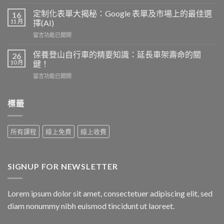
〈小
壓：
型
定制化表單大揭秘：Google 表單及市場上的最佳選
病
16
企
11 月
因、
擇(AI)
業
症
在
留言功能已關閉
如
狀
〈定
何
與
制
有
保養登山自行車的精要知識：延長車架壽命的關
26
保
化
效
10 月
鍵！
持
表
製
健
在
留言功能已關閉
單
作
康
〈保
大
網
的
養
揭
站：
關
登
標籤
秘：
成
鍵
山
Google
本
因
自
表
與
素〉
行
單
效
所有課程
線上免費
線上收費
中
車
及
益
的
市
分
精
場
析〉
要
上
中
SIGNUP FOR NEWSLETTER
知
的
識：
最
延
佳
Lorem ipsum dolor sit amet, consectetuer adipiscing elit, sed
長
選
車
擇
diam nonummy nibh euismod tincidunt ut laoreet.
架
(AI)〉
壽
中