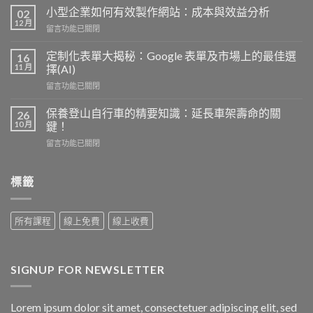
析
小型企業如何有效製作網站：成本與效益分析
02
高
12 月
在
留言功能已關閉
血
〈小
壓：
型
定制化表單大揭秘：Google 表單及市場上的最佳選
病
16
企
11 月
因、
擇(AI)
業
症
在
留言功能已關閉
如
狀
〈定
何
與
制
有
保養登山自行車的精要知識：延長車架壽命的關
26
保
化
效
10 月
鍵！
持
表
製
健
在
留言功能已關閉
單
作
康
〈保
大
網
的
養
揭
站：
關
登
標籤
秘：
成
鍵
山
Google
本
因
自
表
與
素〉
行
單
效
所有課程
線上免費
線上收費
中
車
及
益
的
市
分
精
場
析〉
要
上
中
SIGNUP FOR NEWSLETTER
知
的
識：
最
延
佳
Lorem ipsum dolor sit amet, consectetuer adipiscing elit, sed
長
選