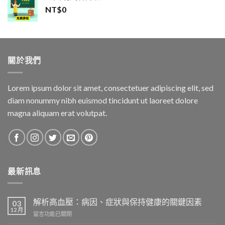
格：
格：
NT$
0
NT$1,500。
NT$1,400。
關於我們
Lorem ipsum dolor sit amet, consectetuer adipiscing elit, sed
diam nonummy nibh euismod tincidunt ut laoreet dolore
magna aliquam erat volutpat.
最新訊息
解析高血壓：病因、症狀與保持健康的關鍵因素
03
12 月
在
留言功能已關閉
〈解