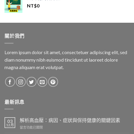
格：
格：
NT$
0
NT$1,500。
NT$1,400。
關於我們
Lorem ipsum dolor sit amet, consectetuer adipiscing elit, sed
diam nonummy nibh euismod tincidunt ut laoreet dolore
magna aliquam erat volutpat.
最新訊息
解析高血壓：病因、症狀與保持健康的關鍵因素
03
12 月
在
留言功能已關閉
〈解