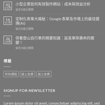
析
小型企業如何有效製作網站：成本與效益分析
02
高
12 月
在
留言功能已關閉
血
〈小
壓：
型
定制化表單大揭秘：Google 表單及市場上的最佳選
病
16
企
11 月
因、
擇(AI)
業
症
在
留言功能已關閉
如
狀
〈定
何
與
制
有
保養登山自行車的精要知識：延長車架壽命的關
26
保
化
效
10 月
鍵！
持
表
製
健
在
留言功能已關閉
單
作
康
〈保
大
網
的
養
揭
站：
關
登
標籤
秘：
成
鍵
山
Google
本
因
自
表
與
素〉
行
單
效
所有課程
線上免費
線上收費
中
車
及
益
的
市
分
精
場
析〉
要
上
中
SIGNUP FOR NEWSLETTER
知
的
識：
最
延
佳
Lorem ipsum dolor sit amet, consectetuer adipiscing elit, sed
長
選