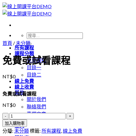
Skip
to
content
搜
首頁
/
未分類
尋
所有課程
關
課程分類
免費或試看課程
鍵
免費課程
字:
目錄一
目錄二
NT$
0
線上免費
線上收費
其他
免費或試看課程
關於我們
NT$
0
聯絡我們
專欄文章
免
費
加入購物車
登入
分類:
或
未分類
標籤:
所有課程
,
線上免費