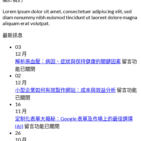
格：
格：
NT$1,500。
NT$1,400。
Lorem ipsum dolor sit amet, consectetuer adipiscing elit, sed
diam nonummy nibh euismod tincidunt ut laoreet dolore magna
aliquam erat volutpat.
最新訊息
03
12 月
在
解析高血壓：病因、症狀與保持健康的關鍵因素
留言功
〈解
能已關閉
02
析
12 月
高
在
小型企業如何有效製作網站：成本與效益分析
留言功能
血
〈小
已關閉
壓：
16
型
病
11 月
企
因、
定制化表單大揭秘：Google 表單及市場上的最佳選擇
業
症
在
(AI)
留言功能已關閉
如
狀
26
〈定
何
與
10 月
制