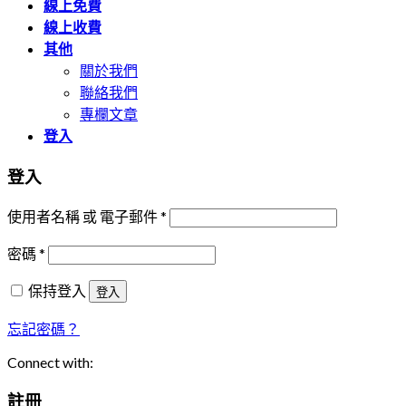
(AI)〉
命
線上免費
中
的
線上收費
關
其他
鍵
關於我們
中
聯絡我們
專欄文章
登入
登入
使用者名稱 或 電子郵件
*
密碼
*
保持登入
登入
忘記密碼？
Connect with:
註冊