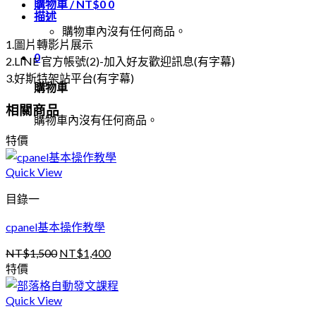
購物車 /
NT$
0
0
試
描述
看
購物車內沒有任何商品。
課
1.圖片轉影片展示
程
0
2.LINE 官方帳號(2)-加入好友歡迎訊息(有字幕)
數
3.好斯特架站平台(有字幕)
購物車
量
相關商品
購物車內沒有任何商品。
特價
Quick View
目錄一
cpanel基本操作教學
NT$
1,500
NT$
1,400
原
目
特價
始
前
價
價
Quick View
格：
格：