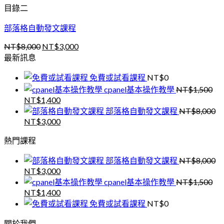
NT$1,500。
NT$1,400。
目錄二
部落格自動發文課程
NT$
8,000
NT$
3,000
原
目
最新訊息
始
前
價
價
免費或試看課程
NT$
0
格：
格：
cpanel基本操作教學
NT$
1,500
NT$8,000。
NT$3,000。
NT$
1,400
原
目
部落格自動發文課程
NT$
8,000
始
前
NT$
3,000
原
目
價
價
始
前
格：
格：
熱門課程
價
價
NT$1,500。
NT$1,400。
格：
格：
部落格自動發文課程
NT$
8,000
NT$8,000。
NT$3,000。
NT$
3,000
原
目
cpanel基本操作教學
NT$
1,500
始
前
NT$
1,400
原
目
價
價
免費或試看課程
NT$
0
始
前
格：
格：
價
價
NT$8,000。
NT$3,000。
關於我們