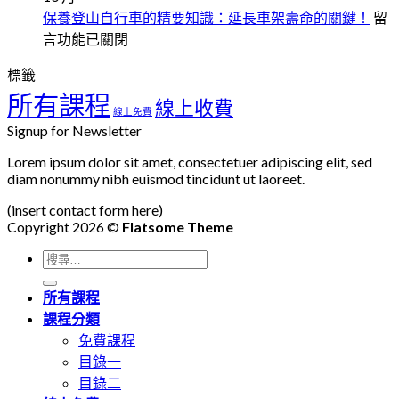
有
保
在
保養登山自行車的精要知識：延長車架壽命的關鍵！
留
化
效
持
〈
言功能已關閉
表
製
健
養
單
作
康
標籤
登
大
網
的
所有課程
山
線上收費
揭
站：
線上免費
關
自
秘：
Signup for Newsletter
成
鍵
行
Google
本
因
Lorem ipsum dolor sit amet, consectetuer adipiscing elit, sed
表
車
與
diam nonummy nibh euismod tincidunt ut laoreet.
素〉
單
的
效
中
及
精
(insert contact form here)
益
Copyright 2026 ©
Flatsome Theme
市
要
分
場
知
搜
析〉
上
識
尋
中
的
延
所有課程
關
最
長
課程分類
鍵
佳
車
免費課程
字:
選
架
目錄一
擇
壽
目錄二